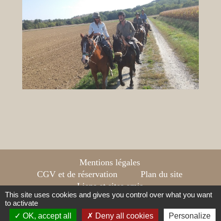
Mentions légales
CGV et de réservation
Plan du site
Liens et sites amis
This site uses cookies and gives you control over what you want
A faire aux alentours
to activate
OK, accept all
Deny all cookies
Personalize